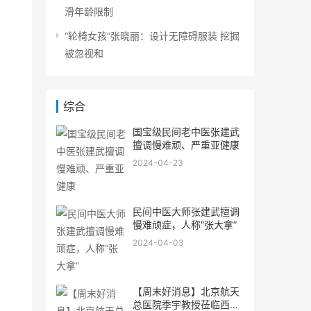
滑年龄限制
“轮椅女孩”张晓丽：设计无障碍服装 挖掘
被忽视和
综合
国宝级民间老中医张建武
擅调慢难顽、严重亚健康
2024-04-23
民间中医大师张建武擅调
慢难顽症，人称“张大拿”
2024-04-03
【周末好消息】北京航天
总医院季宇教授莅临西安