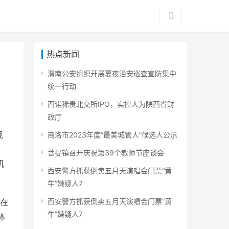
热点新闻
渭南公安组织开展夏夜治安巡查宣防集中
统一行动
西诺稀贵北交所IPO，实控人为陕西省财
政厅
现
商洛市2023年度“最美城管人”候选人公示
。
菩提镇召开庆祝第39个教师节座谈会
机
西安警方抓获倒卖五月天演唱会门票“黄
牛”嫌疑人7
西安警方抓获倒卖五月天演唱会门票“黄
在
牛”嫌疑人7
体