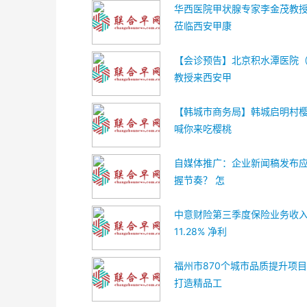
华西医院甲状腺专家李金茂教
莅临西安甲康
【会诊预告】北京积水潭医院
教授来西安甲
【韩城市商务局】韩城启明村樱
喊你来吃樱桃
自媒体推广：企业新闻稿发布
握节奏？ 怎
中意财险第三季度保险业务收
11.28% 净利
福州市870个城市品质提升项目
打造精品工