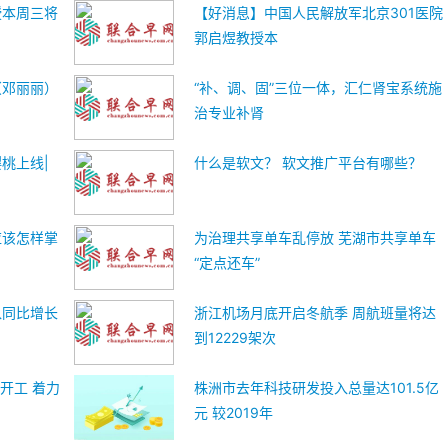
授本周三将
【好消息】中国人民解放军北京301医院
郭启煜教授本
（邓丽丽）
“补、调、固”三位一体，汇仁肾宝系统施
治专业补肾
桃上线|
什么是软文？ 软文推广平台有哪些？
应该怎样掌
为治理共享单车乱停放 芜湖市共享单车
“定点还车”
入同比增长
浙江机场月底开启冬航季 周航班量将达
到12229架次
开工 着力
株洲市去年科技研发投入总量达101.5亿
元 较2019年