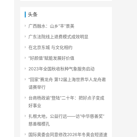
头条
广西融水：山乡“丰”景美
广东法院线上退费模式成效明显
在北京东城 与文化相约
“好颜值”赋能发展好价值
2023年全国秋收秋种气象服务启动
“回家”赛龙舟 第12届上海世界华人龙舟邀
请赛举行
台商杨政谕“登陆”二十年：把好点子变成
好事业
扎根大地，公益行远——访“中华慈善奖”
慈善楷模孔
国际奥委会同意修改2026年冬奥会短道速