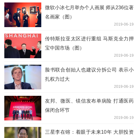
微软小冰七月举办个人画展 师从236位著
名画家（图）
2019-06-19
传特斯拉亚太区进行重组 马斯克全力押
宝中国市场（图）
2019-06-19
脸书联合创始人也建议分拆公司 表示小
扎权力过大
2019-06-19
友邦、微医、镁信发布单病险 打通医药
保闭合环节
2019-06-19
三星李在镕：着眼于未来10年 大胆投资